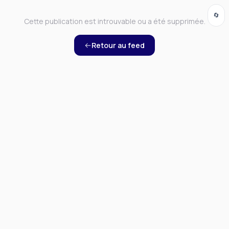
🔄
Cette publication est introuvable ou a été supprimée.
Retour au feed